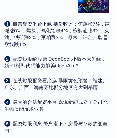
​股票配资平台下载 期货收评：焦煤涨7%，纯
1
碱涨5%，焦炭、氧化铝涨4%，棕榈油涨3%，菜
油、铁矿涨2%，菜粕跌3%，原木、沪金、集运
欧线跌1%
​配资炒股给股票 DeepSeek小版本大升级，
2
新R1模型代码能力媲美OpenAI o3
​在线炒股配资看必选 暴雨黄色预警：福建、
3
广东、广西、海南等地部分地区有大到暴雨
​最大的合法配资平台 嘉泽新能成立子公司 含
4
生物质能技术业务
​配资炒股利息 降息潮下：房贷与存款的变奏
5
曲