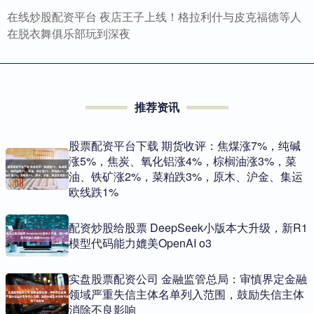
在线炒股配资平台 夜店王子上线！格拉利什与皮克福德等人
在脱衣舞俱乐部玩到深夜
推荐资讯
股票配资平台下载 期货收评：焦煤涨7%，纯碱
涨5%，焦炭、氧化铝涨4%，棕榈油涨3%，菜
油、铁矿涨2%，菜粕跌3%，原木、沪金、集运
欧线跌1%
配资炒股给股票 DeepSeek小版本大升级，新R1
模型代码能力媲美OpenAI o3
实盘股票配资公司 金融监管总局：审慎界定金融
领域严重失信主体名单列入范围，鼓励失信主体
消除不良影响