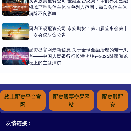
实盘股票配资公司 金融监管总局：审慎界定金融
领域严重失信主体名单列入范围，鼓励失信主体
消除不良影响
国内正规配资公司 永安期货：第四届董事会第十
一次会议决议公告
配资盘官网最新信息 关于全球金融治理的若干思
考——中国人民银行行长潘功胜在2025陆家嘴论
坛上的主题演讲
线上配资平台官
配资股票交易网
配资股配
网
站
资
友情链接：