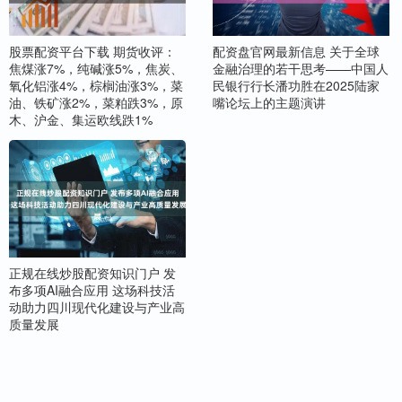
股票配资平台下载 期货收评：
配资盘官网最新信息 关于全球
焦煤涨7%，纯碱涨5%，焦炭、
金融治理的若干思考——中国人
氧化铝涨4%，棕榈油涨3%，菜
民银行行长潘功胜在2025陆家
油、铁矿涨2%，菜粕跌3%，原
嘴论坛上的主题演讲
木、沪金、集运欧线跌1%
正规在线炒股配资知识门户 发
布多项AI融合应用 这场科技活
动助力四川现代化建设与产业高
质量发展