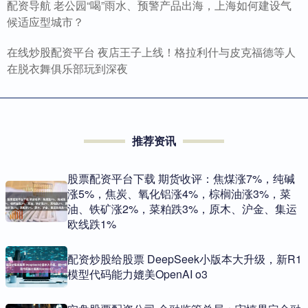
配资导航 老公园“喝”雨水、预警产品出海，上海如何建设气
候适应型城市？
在线炒股配资平台 夜店王子上线！格拉利什与皮克福德等人
在脱衣舞俱乐部玩到深夜
推荐资讯
股票配资平台下载 期货收评：焦煤涨7%，纯碱
涨5%，焦炭、氧化铝涨4%，棕榈油涨3%，菜
油、铁矿涨2%，菜粕跌3%，原木、沪金、集运
欧线跌1%
配资炒股给股票 DeepSeek小版本大升级，新R1
模型代码能力媲美OpenAI o3